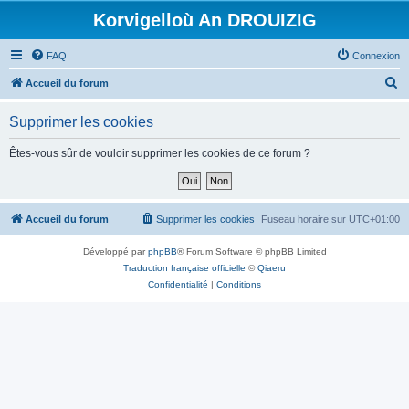
Korvigelloù An DROUIZIG
FAQ
Connexion
R
Accueil du forum
e
Supprimer les cookies
c
h
Êtes-vous sûr de vouloir supprimer les cookies de ce forum ?
e
r
c
Accueil du forum
Supprimer les cookies
Fuseau horaire sur
UTC+01:00
h
Développé par
phpBB
® Forum Software © phpBB Limited
e
Traduction française officielle
©
Qiaeru
r
Confidentialité
|
Conditions