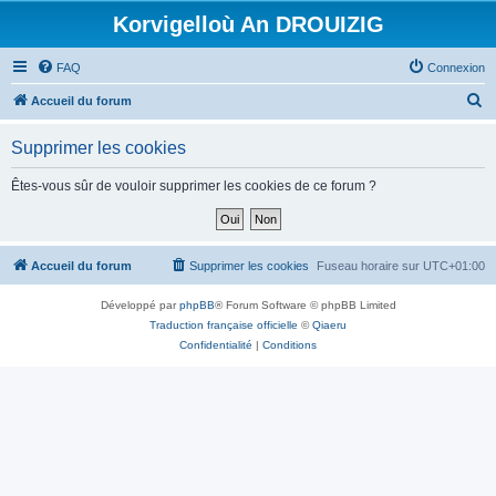
Korvigelloù An DROUIZIG
FAQ
Connexion
R
Accueil du forum
e
Supprimer les cookies
c
h
Êtes-vous sûr de vouloir supprimer les cookies de ce forum ?
e
r
c
Accueil du forum
Supprimer les cookies
Fuseau horaire sur
UTC+01:00
h
Développé par
phpBB
® Forum Software © phpBB Limited
e
Traduction française officielle
©
Qiaeru
r
Confidentialité
|
Conditions