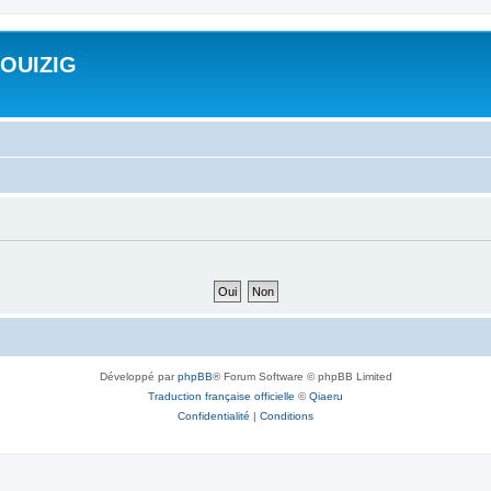
ROUIZIG
Développé par
phpBB
® Forum Software © phpBB Limited
Traduction française officielle
©
Qiaeru
Confidentialité
|
Conditions