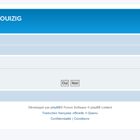
ROUIZIG
Développé par
phpBB
® Forum Software © phpBB Limited
Traduction française officielle
©
Qiaeru
Confidentialité
|
Conditions