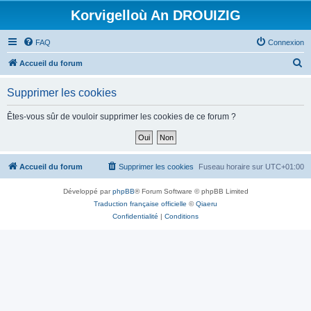
Korvigelloù An DROUIZIG
FAQ
Connexion
R
Accueil du forum
e
Supprimer les cookies
c
h
Êtes-vous sûr de vouloir supprimer les cookies de ce forum ?
e
r
c
Accueil du forum
Supprimer les cookies
Fuseau horaire sur
UTC+01:00
h
Développé par
phpBB
® Forum Software © phpBB Limited
e
Traduction française officielle
©
Qiaeru
r
Confidentialité
|
Conditions