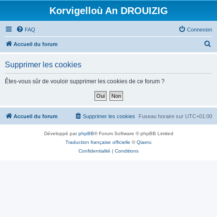
Korvigelloù An DROUIZIG
FAQ
Connexion
R
Accueil du forum
e
Supprimer les cookies
c
h
Êtes-vous sûr de vouloir supprimer les cookies de ce forum ?
e
r
c
Accueil du forum
Supprimer les cookies
Fuseau horaire sur
UTC+01:00
h
Développé par
phpBB
® Forum Software © phpBB Limited
e
Traduction française officielle
©
Qiaeru
r
Confidentialité
|
Conditions