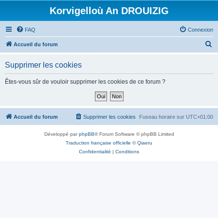
Korvigelloù An DROUIZIG
FAQ
Connexion
R
Accueil du forum
e
Supprimer les cookies
c
h
Êtes-vous sûr de vouloir supprimer les cookies de ce forum ?
e
r
c
Accueil du forum
Supprimer les cookies
Fuseau horaire sur
UTC+01:00
h
Développé par
phpBB
® Forum Software © phpBB Limited
e
Traduction française officielle
©
Qiaeru
r
Confidentialité
|
Conditions