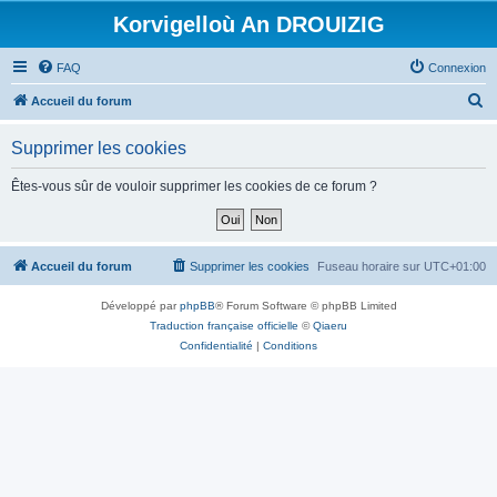
Korvigelloù An DROUIZIG
FAQ
Connexion
R
Accueil du forum
e
Supprimer les cookies
c
h
Êtes-vous sûr de vouloir supprimer les cookies de ce forum ?
e
r
c
Accueil du forum
Supprimer les cookies
Fuseau horaire sur
UTC+01:00
h
Développé par
phpBB
® Forum Software © phpBB Limited
e
Traduction française officielle
©
Qiaeru
r
Confidentialité
|
Conditions