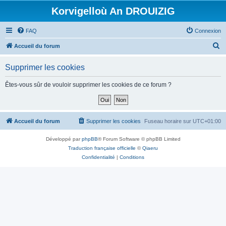
Korvigelloù An DROUIZIG
FAQ
Connexion
R
Accueil du forum
e
Supprimer les cookies
c
h
Êtes-vous sûr de vouloir supprimer les cookies de ce forum ?
e
r
c
Accueil du forum
Supprimer les cookies
Fuseau horaire sur
UTC+01:00
h
Développé par
phpBB
® Forum Software © phpBB Limited
e
Traduction française officielle
©
Qiaeru
r
Confidentialité
|
Conditions