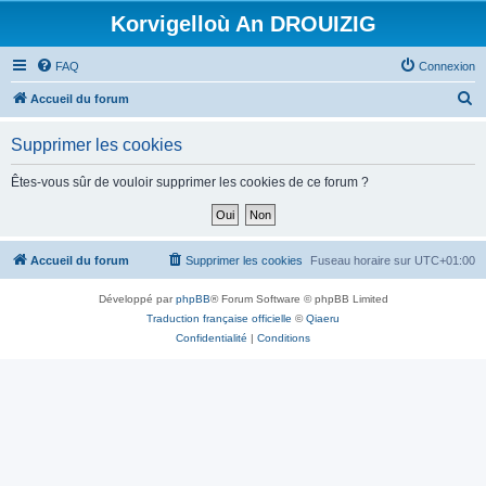
Korvigelloù An DROUIZIG
FAQ
Connexion
R
Accueil du forum
e
Supprimer les cookies
c
h
Êtes-vous sûr de vouloir supprimer les cookies de ce forum ?
e
r
c
Accueil du forum
Supprimer les cookies
Fuseau horaire sur
UTC+01:00
h
Développé par
phpBB
® Forum Software © phpBB Limited
e
Traduction française officielle
©
Qiaeru
r
Confidentialité
|
Conditions