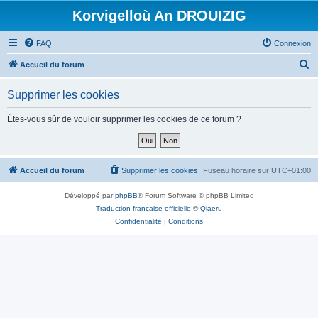
Korvigelloù An DROUIZIG
FAQ
Connexion
R
Accueil du forum
e
Supprimer les cookies
c
h
Êtes-vous sûr de vouloir supprimer les cookies de ce forum ?
e
r
c
Accueil du forum
Supprimer les cookies
Fuseau horaire sur
UTC+01:00
h
Développé par
phpBB
® Forum Software © phpBB Limited
e
Traduction française officielle
©
Qiaeru
r
Confidentialité
|
Conditions