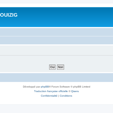
ROUIZIG
Développé par
phpBB
® Forum Software © phpBB Limited
Traduction française officielle
©
Qiaeru
Confidentialité
|
Conditions