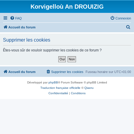
Korvigelloù An DROUIZIG
FAQ
Connexion
R
Accueil du forum
e
Supprimer les cookies
c
h
Êtes-vous sûr de vouloir supprimer les cookies de ce forum ?
e
r
c
Accueil du forum
Supprimer les cookies
Fuseau horaire sur
UTC+01:00
h
Développé par
phpBB
® Forum Software © phpBB Limited
e
Traduction française officielle
©
Qiaeru
r
Confidentialité
|
Conditions