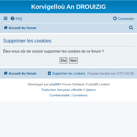
Korvigelloù An DROUIZIG
FAQ
Connexion
R
Accueil du forum
e
Supprimer les cookies
c
h
Êtes-vous sûr de vouloir supprimer les cookies de ce forum ?
e
r
c
Accueil du forum
Supprimer les cookies
Fuseau horaire sur
UTC+01:00
h
Développé par
phpBB
® Forum Software © phpBB Limited
e
Traduction française officielle
©
Qiaeru
r
Confidentialité
|
Conditions