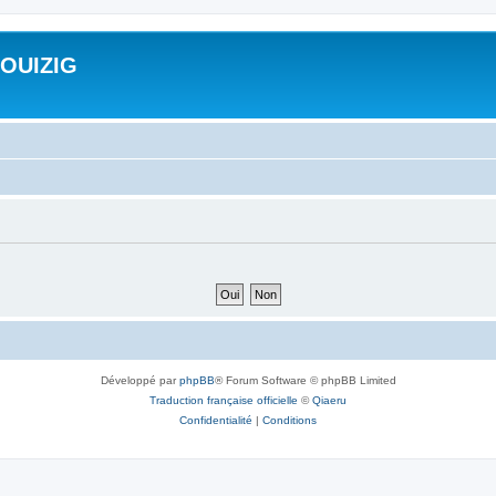
ROUIZIG
Développé par
phpBB
® Forum Software © phpBB Limited
Traduction française officielle
©
Qiaeru
Confidentialité
|
Conditions