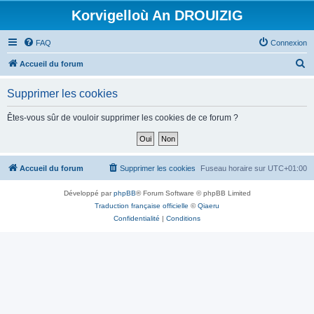
Korvigelloù An DROUIZIG
FAQ
Connexion
R
Accueil du forum
e
Supprimer les cookies
c
h
Êtes-vous sûr de vouloir supprimer les cookies de ce forum ?
e
r
c
Accueil du forum
Supprimer les cookies
Fuseau horaire sur
UTC+01:00
h
Développé par
phpBB
® Forum Software © phpBB Limited
e
Traduction française officielle
©
Qiaeru
r
Confidentialité
|
Conditions