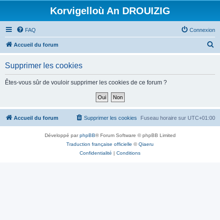
Korvigelloù An DROUIZIG
FAQ
Connexion
R
Accueil du forum
e
Supprimer les cookies
c
h
Êtes-vous sûr de vouloir supprimer les cookies de ce forum ?
e
r
c
Accueil du forum
Supprimer les cookies
Fuseau horaire sur
UTC+01:00
h
Développé par
phpBB
® Forum Software © phpBB Limited
e
Traduction française officielle
©
Qiaeru
r
Confidentialité
|
Conditions