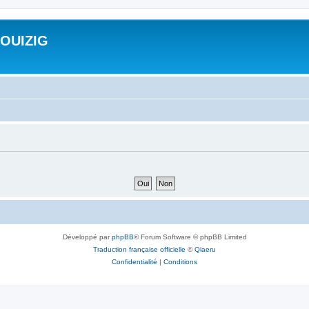
ROUIZIG
Développé par
phpBB
® Forum Software © phpBB Limited
Traduction française officielle
©
Qiaeru
Confidentialité
|
Conditions