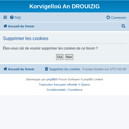
Korvigelloù An DROUIZIG
FAQ
Connexion
R
Accueil du forum
e
Supprimer les cookies
c
h
Êtes-vous sûr de vouloir supprimer les cookies de ce forum ?
e
r
c
Accueil du forum
Supprimer les cookies
Fuseau horaire sur
UTC+01:00
h
Développé par
phpBB
® Forum Software © phpBB Limited
e
Traduction française officielle
©
Qiaeru
r
Confidentialité
|
Conditions