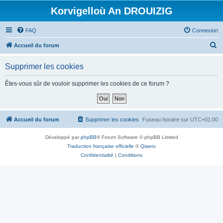
Korvigelloù An DROUIZIG
FAQ
Connexion
R
Accueil du forum
e
Supprimer les cookies
c
h
Êtes-vous sûr de vouloir supprimer les cookies de ce forum ?
e
r
c
Accueil du forum
Supprimer les cookies
Fuseau horaire sur
UTC+01:00
h
Développé par
phpBB
® Forum Software © phpBB Limited
e
Traduction française officielle
©
Qiaeru
r
Confidentialité
|
Conditions