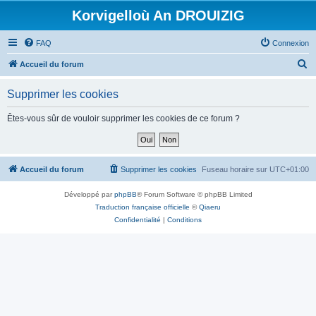
Korvigelloù An DROUIZIG
FAQ
Connexion
R
Accueil du forum
e
Supprimer les cookies
c
h
Êtes-vous sûr de vouloir supprimer les cookies de ce forum ?
e
r
c
Accueil du forum
Supprimer les cookies
Fuseau horaire sur
UTC+01:00
h
Développé par
phpBB
® Forum Software © phpBB Limited
e
Traduction française officielle
©
Qiaeru
r
Confidentialité
|
Conditions