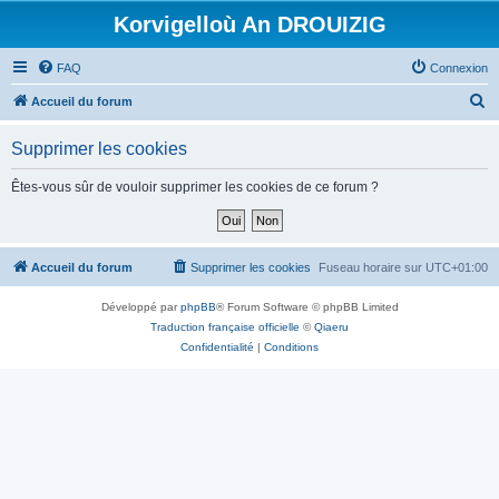
Korvigelloù An DROUIZIG
FAQ
Connexion
R
Accueil du forum
e
Supprimer les cookies
c
h
Êtes-vous sûr de vouloir supprimer les cookies de ce forum ?
e
r
c
Accueil du forum
Supprimer les cookies
Fuseau horaire sur
UTC+01:00
h
Développé par
phpBB
® Forum Software © phpBB Limited
e
Traduction française officielle
©
Qiaeru
r
Confidentialité
|
Conditions