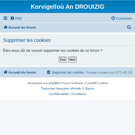
Korvigelloù An DROUIZIG
FAQ
Connexion
R
Accueil du forum
e
Supprimer les cookies
c
h
Êtes-vous sûr de vouloir supprimer les cookies de ce forum ?
e
r
c
Accueil du forum
Supprimer les cookies
Fuseau horaire sur
UTC+01:00
h
Développé par
phpBB
® Forum Software © phpBB Limited
e
Traduction française officielle
©
Qiaeru
r
Confidentialité
|
Conditions