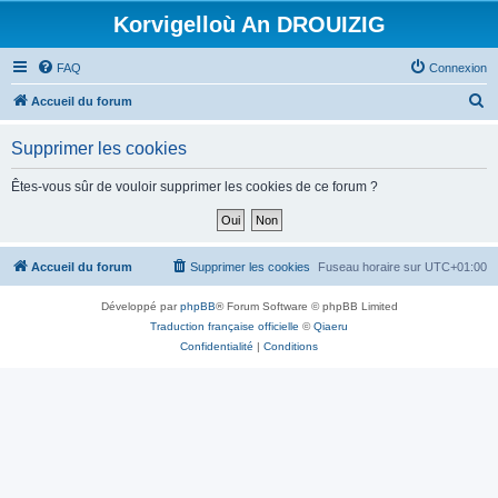
Korvigelloù An DROUIZIG
FAQ
Connexion
R
Accueil du forum
e
Supprimer les cookies
c
h
Êtes-vous sûr de vouloir supprimer les cookies de ce forum ?
e
r
c
Accueil du forum
Supprimer les cookies
Fuseau horaire sur
UTC+01:00
h
Développé par
phpBB
® Forum Software © phpBB Limited
e
Traduction française officielle
©
Qiaeru
r
Confidentialité
|
Conditions