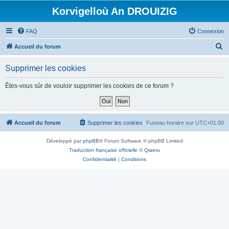
Korvigelloù An DROUIZIG
FAQ
Connexion
R
Accueil du forum
e
Supprimer les cookies
c
h
Êtes-vous sûr de vouloir supprimer les cookies de ce forum ?
e
r
c
Accueil du forum
Supprimer les cookies
Fuseau horaire sur
UTC+01:00
h
Développé par
phpBB
® Forum Software © phpBB Limited
e
Traduction française officielle
©
Qiaeru
r
Confidentialité
|
Conditions