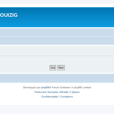
ROUIZIG
Développé par
phpBB
® Forum Software © phpBB Limited
Traduction française officielle
©
Qiaeru
Confidentialité
|
Conditions