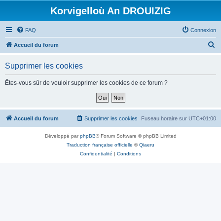
Korvigelloù An DROUIZIG
FAQ
Connexion
R
Accueil du forum
e
Supprimer les cookies
c
h
Êtes-vous sûr de vouloir supprimer les cookies de ce forum ?
e
r
c
Accueil du forum
Supprimer les cookies
Fuseau horaire sur
UTC+01:00
h
Développé par
phpBB
® Forum Software © phpBB Limited
e
Traduction française officielle
©
Qiaeru
r
Confidentialité
|
Conditions