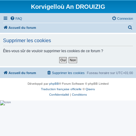
Korvigelloù An DROUIZIG
FAQ
Connexion
R
Accueil du forum
e
Supprimer les cookies
c
h
Êtes-vous sûr de vouloir supprimer les cookies de ce forum ?
e
r
c
Accueil du forum
Supprimer les cookies
Fuseau horaire sur
UTC+01:00
h
Développé par
phpBB
® Forum Software © phpBB Limited
e
Traduction française officielle
©
Qiaeru
r
Confidentialité
|
Conditions