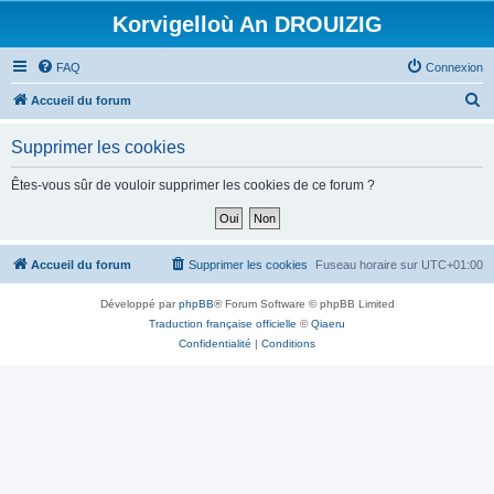
Korvigelloù An DROUIZIG
FAQ
Connexion
R
Accueil du forum
e
Supprimer les cookies
c
h
Êtes-vous sûr de vouloir supprimer les cookies de ce forum ?
e
r
c
Accueil du forum
Supprimer les cookies
Fuseau horaire sur
UTC+01:00
h
Développé par
phpBB
® Forum Software © phpBB Limited
e
Traduction française officielle
©
Qiaeru
r
Confidentialité
|
Conditions