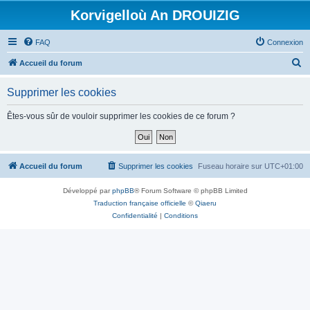
Korvigelloù An DROUIZIG
FAQ
Connexion
R
Accueil du forum
e
Supprimer les cookies
c
h
Êtes-vous sûr de vouloir supprimer les cookies de ce forum ?
e
r
c
Accueil du forum
Supprimer les cookies
Fuseau horaire sur
UTC+01:00
h
Développé par
phpBB
® Forum Software © phpBB Limited
e
Traduction française officielle
©
Qiaeru
r
Confidentialité
|
Conditions