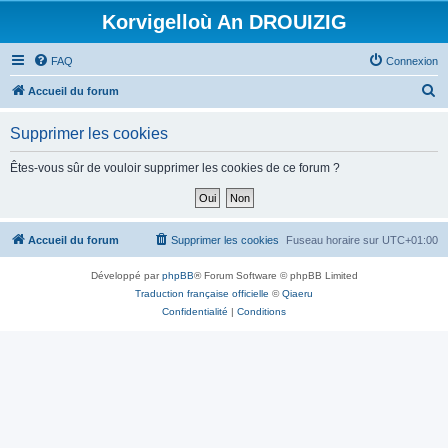
Korvigelloù An DROUIZIG
FAQ
Connexion
R
Accueil du forum
e
Supprimer les cookies
c
h
Êtes-vous sûr de vouloir supprimer les cookies de ce forum ?
e
r
c
Accueil du forum
Supprimer les cookies
Fuseau horaire sur
UTC+01:00
h
Développé par
phpBB
® Forum Software © phpBB Limited
e
Traduction française officielle
©
Qiaeru
r
Confidentialité
|
Conditions