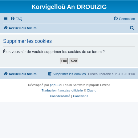
Korvigelloù An DROUIZIG
FAQ
Connexion
R
Accueil du forum
e
Supprimer les cookies
c
h
Êtes-vous sûr de vouloir supprimer les cookies de ce forum ?
e
r
c
Accueil du forum
Supprimer les cookies
Fuseau horaire sur
UTC+01:00
h
Développé par
phpBB
® Forum Software © phpBB Limited
e
Traduction française officielle
©
Qiaeru
r
Confidentialité
|
Conditions