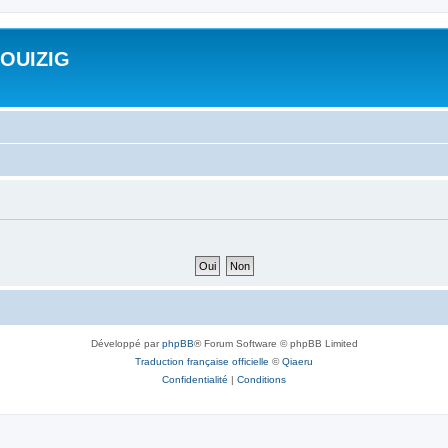
ROUIZIG
Développé par
phpBB
® Forum Software © phpBB Limited
Traduction française officielle
©
Qiaeru
Confidentialité
|
Conditions