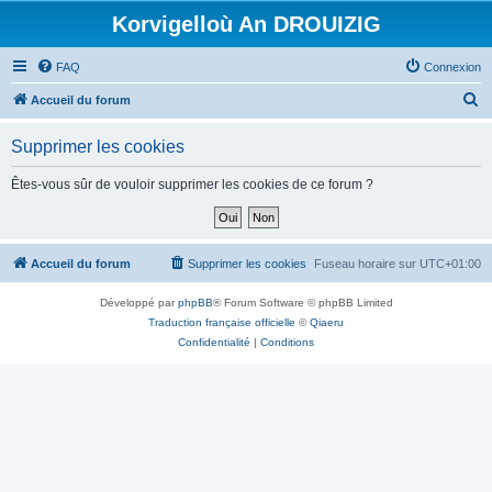
Korvigelloù An DROUIZIG
FAQ
Connexion
R
Accueil du forum
e
Supprimer les cookies
c
h
Êtes-vous sûr de vouloir supprimer les cookies de ce forum ?
e
r
c
Accueil du forum
Supprimer les cookies
Fuseau horaire sur
UTC+01:00
h
Développé par
phpBB
® Forum Software © phpBB Limited
e
Traduction française officielle
©
Qiaeru
r
Confidentialité
|
Conditions