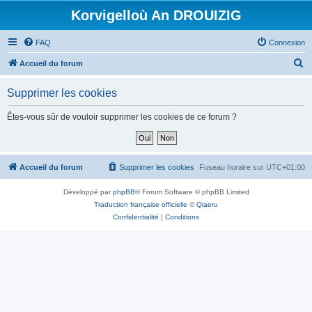
Korvigelloù An DROUIZIG
FAQ
Connexion
R
Accueil du forum
e
Supprimer les cookies
c
h
Êtes-vous sûr de vouloir supprimer les cookies de ce forum ?
e
r
c
Accueil du forum
Supprimer les cookies
Fuseau horaire sur
UTC+01:00
h
Développé par
phpBB
® Forum Software © phpBB Limited
e
Traduction française officielle
©
Qiaeru
r
Confidentialité
|
Conditions