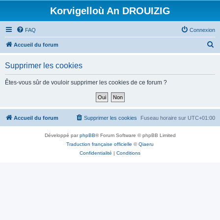
Korvigelloù An DROUIZIG
FAQ
Connexion
R
Accueil du forum
e
Supprimer les cookies
c
h
Êtes-vous sûr de vouloir supprimer les cookies de ce forum ?
e
r
c
Accueil du forum
Supprimer les cookies
Fuseau horaire sur
UTC+01:00
h
Développé par
phpBB
® Forum Software © phpBB Limited
e
Traduction française officielle
©
Qiaeru
r
Confidentialité
|
Conditions