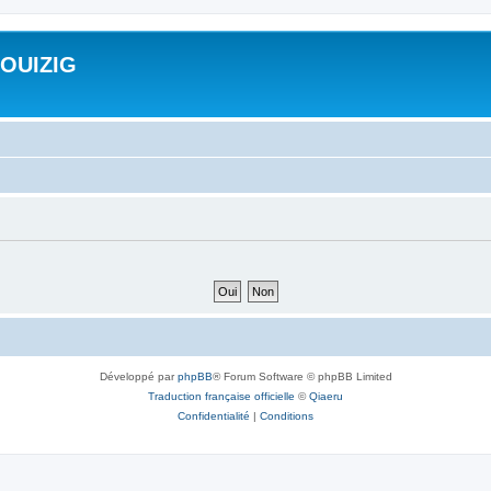
ROUIZIG
Développé par
phpBB
® Forum Software © phpBB Limited
Traduction française officielle
©
Qiaeru
Confidentialité
|
Conditions