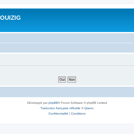
ROUIZIG
Développé par
phpBB
® Forum Software © phpBB Limited
Traduction française officielle
©
Qiaeru
Confidentialité
|
Conditions