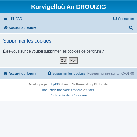
Korvigelloù An DROUIZIG
FAQ
Connexion
R
Accueil du forum
e
Supprimer les cookies
c
h
Êtes-vous sûr de vouloir supprimer les cookies de ce forum ?
e
r
c
Accueil du forum
Supprimer les cookies
Fuseau horaire sur
UTC+01:00
h
Développé par
phpBB
® Forum Software © phpBB Limited
e
Traduction française officielle
©
Qiaeru
r
Confidentialité
|
Conditions