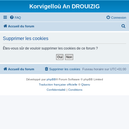
Korvigelloù An DROUIZIG
FAQ
Connexion
R
Accueil du forum
e
Supprimer les cookies
c
h
Êtes-vous sûr de vouloir supprimer les cookies de ce forum ?
e
r
c
Accueil du forum
Supprimer les cookies
Fuseau horaire sur
UTC+01:00
h
Développé par
phpBB
® Forum Software © phpBB Limited
e
Traduction française officielle
©
Qiaeru
r
Confidentialité
|
Conditions