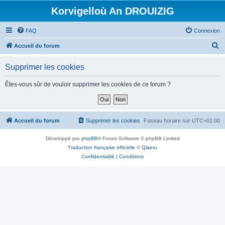
Korvigelloù An DROUIZIG
FAQ
Connexion
R
Accueil du forum
e
Supprimer les cookies
c
h
Êtes-vous sûr de vouloir supprimer les cookies de ce forum ?
e
r
c
Accueil du forum
Supprimer les cookies
Fuseau horaire sur
UTC+01:00
h
Développé par
phpBB
® Forum Software © phpBB Limited
e
Traduction française officielle
©
Qiaeru
r
Confidentialité
|
Conditions