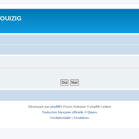
ROUIZIG
Développé par
phpBB
® Forum Software © phpBB Limited
Traduction française officielle
©
Qiaeru
Confidentialité
|
Conditions