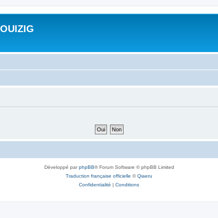
ROUIZIG
Développé par
phpBB
® Forum Software © phpBB Limited
Traduction française officielle
©
Qiaeru
Confidentialité
|
Conditions