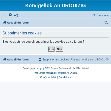
Korvigelloù An DROUIZIG
FAQ
Connexion
R
Accueil du forum
e
Supprimer les cookies
c
h
Êtes-vous sûr de vouloir supprimer les cookies de ce forum ?
e
r
c
Accueil du forum
Supprimer les cookies
Fuseau horaire sur
UTC+01:00
h
Développé par
phpBB
® Forum Software © phpBB Limited
e
Traduction française officielle
©
Qiaeru
r
Confidentialité
|
Conditions