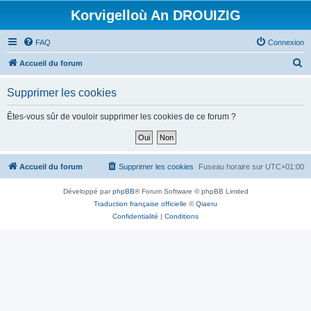
Korvigelloù An DROUIZIG
FAQ
Connexion
R
Accueil du forum
e
Supprimer les cookies
c
h
Êtes-vous sûr de vouloir supprimer les cookies de ce forum ?
e
r
c
Accueil du forum
Supprimer les cookies
Fuseau horaire sur
UTC+01:00
h
Développé par
phpBB
® Forum Software © phpBB Limited
e
Traduction française officielle
©
Qiaeru
r
Confidentialité
|
Conditions