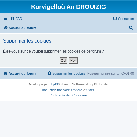
Korvigelloù An DROUIZIG
FAQ
Connexion
R
Accueil du forum
e
Supprimer les cookies
c
h
Êtes-vous sûr de vouloir supprimer les cookies de ce forum ?
e
r
c
Accueil du forum
Supprimer les cookies
Fuseau horaire sur
UTC+01:00
h
Développé par
phpBB
® Forum Software © phpBB Limited
e
Traduction française officielle
©
Qiaeru
r
Confidentialité
|
Conditions