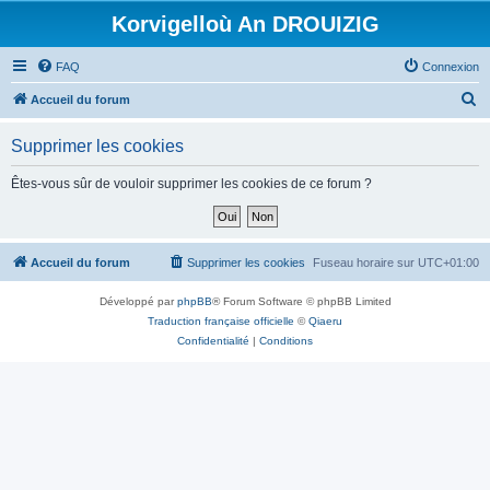
Korvigelloù An DROUIZIG
FAQ
Connexion
R
Accueil du forum
e
Supprimer les cookies
c
h
Êtes-vous sûr de vouloir supprimer les cookies de ce forum ?
e
r
c
Accueil du forum
Supprimer les cookies
Fuseau horaire sur
UTC+01:00
h
Développé par
phpBB
® Forum Software © phpBB Limited
e
Traduction française officielle
©
Qiaeru
r
Confidentialité
|
Conditions