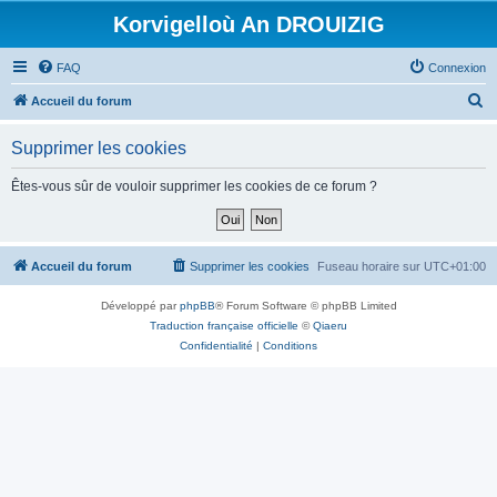
Korvigelloù An DROUIZIG
FAQ
Connexion
R
Accueil du forum
e
Supprimer les cookies
c
h
Êtes-vous sûr de vouloir supprimer les cookies de ce forum ?
e
r
c
Accueil du forum
Supprimer les cookies
Fuseau horaire sur
UTC+01:00
h
Développé par
phpBB
® Forum Software © phpBB Limited
e
Traduction française officielle
©
Qiaeru
r
Confidentialité
|
Conditions