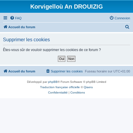
Korvigelloù An DROUIZIG
FAQ
Connexion
R
Accueil du forum
e
Supprimer les cookies
c
h
Êtes-vous sûr de vouloir supprimer les cookies de ce forum ?
e
r
c
Accueil du forum
Supprimer les cookies
Fuseau horaire sur
UTC+01:00
h
Développé par
phpBB
® Forum Software © phpBB Limited
e
Traduction française officielle
©
Qiaeru
r
Confidentialité
|
Conditions