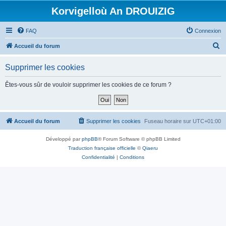
Korvigelloù An DROUIZIG
FAQ
Connexion
R
Accueil du forum
e
Supprimer les cookies
c
h
Êtes-vous sûr de vouloir supprimer les cookies de ce forum ?
e
r
c
Accueil du forum
Supprimer les cookies
Fuseau horaire sur
UTC+01:00
h
Développé par
phpBB
® Forum Software © phpBB Limited
e
Traduction française officielle
©
Qiaeru
r
Confidentialité
|
Conditions